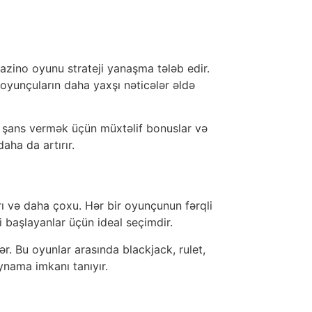
kazino oyunu strateji yanaşma tələb edir.
 oyunçuların daha yaxşı nəticələr əldə
rə şans vermək üçün müxtəlif bonuslar və
aha da artırır.
arı və daha çoxu. Hər bir oyunçunun fərqli
 başlayanlar üçün ideal seçimdir.
r. Bu oyunlar arasında blackjack, rulet,
ynama imkanı tanıyır.