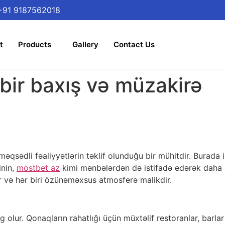
 +91 9187562018
t
Products
Gallery
Contact Us
ir baxış və müzakirə
əqsədli fəaliyyətlərin təklif olunduğu bir mühitdir. Burada i
inin,
mostbet az
kimi mənbələrdən də istifadə edərək daha
ir və hər biri özünəməxsus atmosferə malikdir.
olur. Qonaqların rahatlığı üçün müxtəlif restoranlar, barlar 