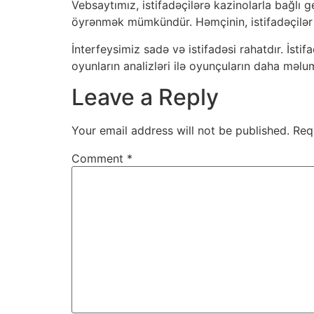
Vebsaytımız, istifadəçilərə kazinolarla bağlı
öyrənmək mümkündür. Həmçinin, istifadəçilər ü
İnterfeysimiz sadə və istifadəsi rahatdır. İsti
oyunların analizləri ilə oyunçuların daha məlum
Leave a Reply
Your email address will not be published.
Req
Comment
*