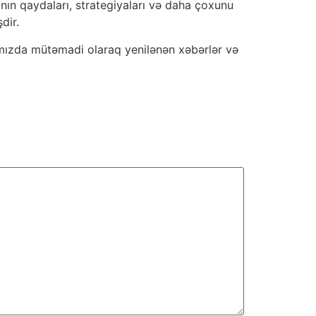
nın qaydaları, strategiyaları və daha çoxunu
dir.
ytımızda mütəmadi olaraq yenilənən xəbərlər və