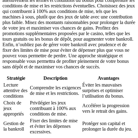
attentivement les termes et conditions du bonus pour comprendre les
conditions de mise et les restrictions éventuelles. Choisissez des jeux
qui contribuent à 100% aux conditions de mise, tels que les
machines à sous, plutôt que des jeux de table avec une contribution
plus faible. Misez des montants raisonnables pour prolonger la durée
de votre jeu et maximiser vos chances de gains. Profitez des
promotions supplémentaires proposées par le casino, telles que les
tours gratuits ou les bonus de dépôt, pour augmenter votre bankroll.
Enfin, n’oubliez pas de gérer votre bankroll avec prudence et de
fixer des limites de mise pour éviter de dépenser plus que vous ne
pouvez vous permettre de perdre. Une approche stratégique et
responsable vous permettra de profiter pleinement de votre bonus
sans dépôt et de maximiser vos chances de succès.
Stratégie
Description
Avantages
Lecture
Éviter les mauvaises
Comprendre les exigences
attentive des
surprises et optimiser
de mise et les restrictions.
conditions
l’utilisation du bonus.
Choix de
Privilégier les jeux
Accélérer la progression
jeux
contribuant à 100% aux
vers le retrait des gains.
appropriés
conditions de mise.
Fixer des limites de mise
Gestion de
Protéger son capital et
et éviter les dépenses
la bankroll
prolonger la durée du jeu.
excessives.