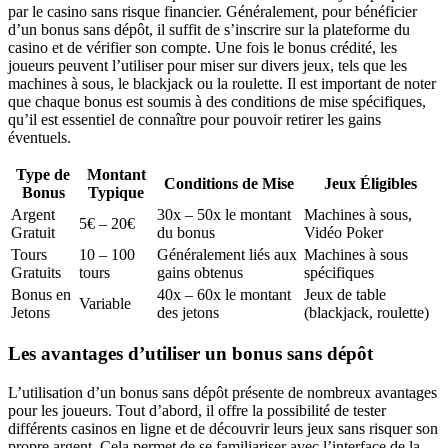
par le casino sans risque financier. Généralement, pour bénéficier
d’un bonus sans dépôt, il suffit de s’inscrire sur la plateforme du
casino et de vérifier son compte. Une fois le bonus crédité, les
joueurs peuvent l’utiliser pour miser sur divers jeux, tels que les
machines à sous, le blackjack ou la roulette. Il est important de noter
que chaque bonus est soumis à des conditions de mise spécifiques,
qu’il est essentiel de connaître pour pouvoir retirer les gains
éventuels.
Type de
Montant
Conditions de Mise
Jeux Éligibles
Bonus
Typique
Argent
30x – 50x le montant
Machines à sous,
5€ – 20€
Gratuit
du bonus
Vidéo Poker
Tours
10 – 100
Généralement liés aux
Machines à sous
Gratuits
tours
gains obtenus
spécifiques
Bonus en
40x – 60x le montant
Jeux de table
Variable
Jetons
des jetons
(blackjack, roulette)
Les avantages d’utiliser un bonus sans dépôt
L’utilisation d’un bonus sans dépôt présente de nombreux avantages
pour les joueurs. Tout d’abord, il offre la possibilité de tester
différents casinos en ligne et de découvrir leurs jeux sans risquer son
propre argent. Cela permet de se familiariser avec l’interface de la